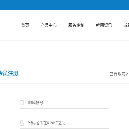
首页
产品中心
服务定制
新闻资讯
成
会员注册
已有账号?